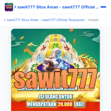
⚡ sawit777 Situs Aman - sawit777 Official Terpopuler
⚡ sawit777 Situs Aman - sawit777 Official Terpopuler
›
Unduh