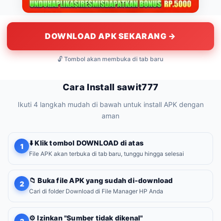
DOWNLOAD APK SEKARANG →
🔓 Tombol akan membuka di tab baru
Cara Install sawit777
Ikuti 4 langkah mudah di bawah untuk install APK dengan
aman
⬇️ Klik tombol DOWNLOAD di atas
1
File APK akan terbuka di tab baru, tunggu hingga selesai
📁 Buka file APK yang sudah di-download
2
Cari di folder Download di File Manager HP Anda
⚙️ Izinkan "Sumber tidak dikenal"