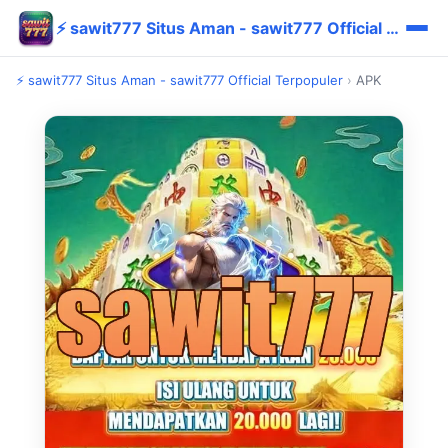
⚡ sawit777 Situs Aman - sawit777 Official Terpopuler
⚡ sawit777 Situs Aman - sawit777 Official Terpopuler
›
APK