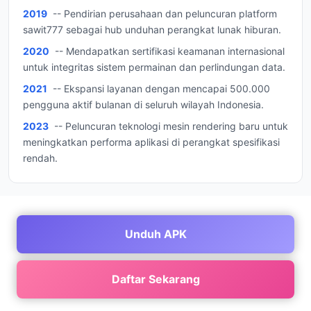
2019
-- Pendirian perusahaan dan peluncuran platform
sawit777 sebagai hub unduhan perangkat lunak hiburan.
2020
-- Mendapatkan sertifikasi keamanan internasional
untuk integritas sistem permainan dan perlindungan data.
2021
-- Ekspansi layanan dengan mencapai 500.000
pengguna aktif bulanan di seluruh wilayah Indonesia.
2023
-- Peluncuran teknologi mesin rendering baru untuk
meningkatkan performa aplikasi di perangkat spesifikasi
rendah.
Unduh APK
Daftar Sekarang