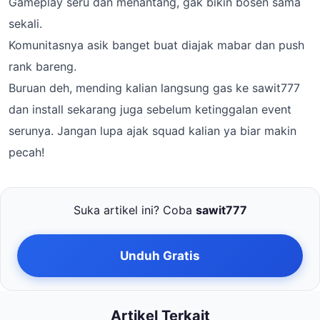
Gameplay seru dan menantang, gak bikin bosen sama
sekali.
Komunitasnya asik banget buat diajak mabar dan push
rank bareng.
Buruan deh, mending kalian langsung gas ke sawit777
dan install sekarang juga sebelum ketinggalan event
serunya. Jangan lupa ajak squad kalian ya biar makin
pecah!
Suka artikel ini? Coba
sawit777
Unduh Gratis
Artikel Terkait