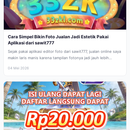
Cara Simpel Bikin Foto Jualan Jadi Estetik Pakai
Aplikasi dari sawit777
Sejak pakai aplikasi editor foto dari sawit777, jualan online saya
makin laris manis karena tampilan fotonya jadi jauh lebih
cantik...
04 Mei 2026