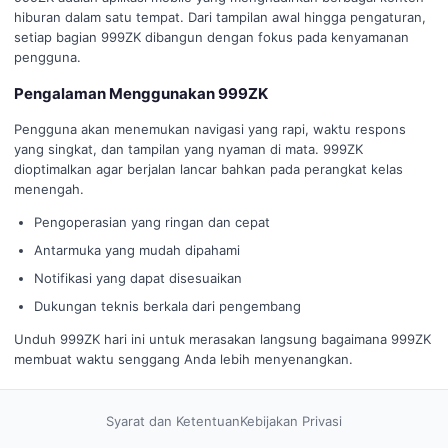
hiburan dalam satu tempat. Dari tampilan awal hingga pengaturan,
setiap bagian 999ZK dibangun dengan fokus pada kenyamanan
pengguna.
Pengalaman Menggunakan 999ZK
Pengguna akan menemukan navigasi yang rapi, waktu respons
yang singkat, dan tampilan yang nyaman di mata. 999ZK
dioptimalkan agar berjalan lancar bahkan pada perangkat kelas
menengah.
Pengoperasian yang ringan dan cepat
Antarmuka yang mudah dipahami
Notifikasi yang dapat disesuaikan
Dukungan teknis berkala dari pengembang
Unduh 999ZK hari ini untuk merasakan langsung bagaimana 999ZK
membuat waktu senggang Anda lebih menyenangkan.
Syarat dan Ketentuan
Kebijakan Privasi